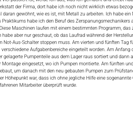
rkstatt der Firma, dort habe ich noch nicht wirklich etwas bezo
 daran gewöhnt, wie es ist, mit Metall zu arbeiten. Ich habe ei
s Praktikums habe ich den Beruf des Zerspanungsmechanikers a
 Diese Maschinen laufen mit einem bestimmten Programm, das 
um habe aber nur geschaut, ob das Laufrad während der Herstellu
em Not-Aus-Schalter stoppen muss. Am vierten und fünften Tag f
i verschiedene Aufgabenbereiche eingeteilt worden. Am Anfang d
er gelagerte Pumpenteile aus dem Lager raus sortiert und dann a
r Montage eingesetzt, wo ich Pumpen montierte. Am fünften und l
aut, um danach mit den neu gebauten Pumpen zum Prüfstand z
icher Höhepunkt war, dass ich ohne jegliche Hilfe eine sogena
ahrenen Mitarbeiter überprüft wurde.