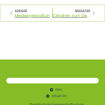
VORIGER
NÄCHSTER
Mediengestaltung: Ein spannender Ausflug zum „Offenen Kanal Kiel“
Clipdreh zum Demokratie Toolkit
IServ
Schule-SH
Theodor-Storm-Gemeinschaftsschule