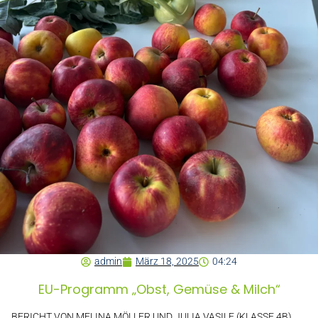
admin
März 18, 2025
04:24
EU-Programm „Obst, Gemüse & Milch“
BERICHT VON MELINA MÖLLER UND JULIA VASILE (KLASSE 4B)