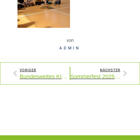
von
ADMIN
VORIGER
NÄCHSTER
Bundesweites KICKFAIR Festival in Ostfildern
Sommerfest 2025 – Ein fröhliches Fest trotz grauem Himmel!